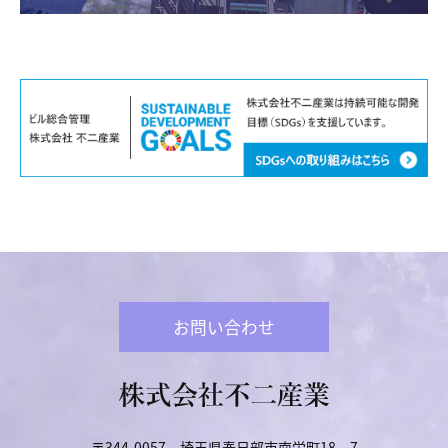
お問い合わせ
〒344‑0057
埼玉県
春日部市南栄町18－7